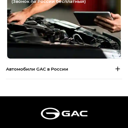
(Звонок по России бесплатный)
Aвтомобили GAC в России
S9 — Эс 9 (S9) в комплектации
Эс Икс ПРЕМИУМ — SX PREMIUM
S7 — Эс 7 (S7) в комплектациях
Эс Икс ПРЕМИУМ — SX PREMIUM, Эс Тэ — ST
HYPTEC HT — Хайптек Эйч Ти (HYPTEC HT)