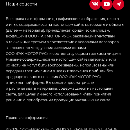
Джи Эс — GS, Джи Эль с элементы экстерьера
в спортивном стиле — GL
(S-Style)
Все права на информацию, графические изображения, тексты
и иные содержащиеся на настоящем сайте материалы и объекты
(далее — материалы), принадлежат юридическим лицам,
входящим в ООО «ГАК МОТОР РУС», рекламным агентствам,
а также иным третьим в соответствии с условиями договоров,
заключенных между юридическими лицами
ООО «ГАК МОТОР РУС» и соответствующими третьими лицами.
Никакие содержащиеся на настоящем сайте материалы или
их часть не могут быть воспроизведены, использованы или
переданы третьим лицам в целях извлечения прибыли без
предварительного согласия ООО «ГАК МОТОР РУС»
в письменной форме. Вы можете просматривать
и распечатывать материалы, содержащиеся на настоящем
сайте, для целей личного использования и/или принятия
решений о приобретении продукции указанных на сайте.
Правовая информация
© 2026, ООО «Новокар». ОГРН 1062315049818, ИНН 2315124638