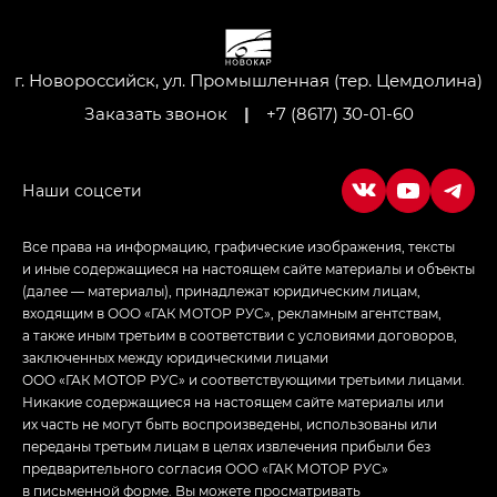
GL AWD
M8 — Эм 8 (M8) в комплектациях Джи Эль — GL,
Джи Ти — GT, Джи Икс — GX,
г. Новороссийск, ул. Промышленная (тер. Цемдолина)
Джи Икс ПРЕМИУМ — GX PREMIUM, ЛАУНЖ —
Заказать звонок
|
+7 (8617) 30-01-60
LOUNGE
Empow — Эмпау (Empow) в комплектации
Джи Эс — GS, Джи Эль с элементы экстерьера
в спортивном стиле — GL
(S-Style)
Все права на информацию, графические изображения, тексты
и иные содержащиеся на настоящем сайте материалы и объекты
(далее — материалы), принадлежат юридическим лицам,
входящим в ООО «ГАК МОТОР РУС», рекламным агентствам,
а также иным третьим в соответствии с условиями договоров,
заключенных между юридическими лицами
ООО «ГАК МОТОР РУС» и соответствующими третьими лицами.
Никакие содержащиеся на настоящем сайте материалы или
их часть не могут быть воспроизведены, использованы или
переданы третьим лицам в целях извлечения прибыли без
предварительного согласия ООО «ГАК МОТОР РУС»
в письменной форме. Вы можете просматривать