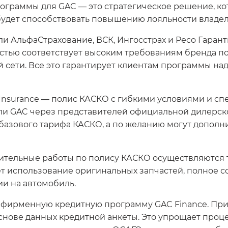
рограммы для GAC — это стратегическое решение, к
 будет способствовать повышению лояльности владе
и АльфаСтрахование, ВСК, Ингосстрах и Ресо Гарант
стью соответствует высоким требованиям бренда по
й сети. Все это гарантирует клиентам программы н
Insurance — полис КАСКО с гибкими условиями и сп
и GAC через представителей официальной дилерской
 базового тарифа КАСКО, а по желанию могут дополн
ительные работы по полису КАСКО осуществляются т
т использование оригинальных запчастей, полное с
ии на автомобиль.
в фирменную кредитную программу GAC Finance. При
снове данных кредитной анкеты. Это упрощает проце