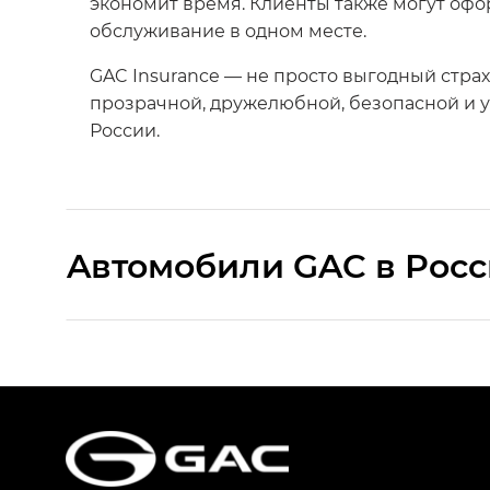
экономит время. Клиенты также могут оф
обслуживание в одном месте.
GAC Insurance — не просто выгодный стра
прозрачной, дружелюбной, безопасной и 
России.
Aвтомобили GAC в Рос
S9 — Эс 9 (S9) в комплектации Эс Икс 
S7 — Эс 7 (S7) в комплектациях Эс Икс П
HYPTEC HT — Хайптек Эйч Ти (HYPTEC H