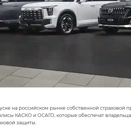
ске на российском рынке собственной страховой про
полисы КАСКО и ОСАГО, которые обеспечат владель
аховой защиты.