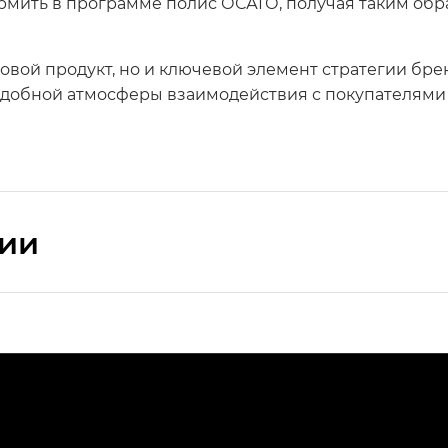
ормить в программе полис ОСАГО, получая таким об
ховой продукт, но и ключевой элемент стратегии бр
удобной атмосферы взаимодействия с покупателями
сии
ПРЕМИУМ — SX PREMIUM
РЕМИУМ — SX PREMIUM, Эс Тэ — ST
T) в комплектации Экс ПРЕМИУМ — EX PREMIUM