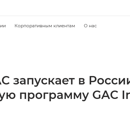
чии
Корпоративным клиентам
О нас
C запускает в Росс
ую программу GAC I