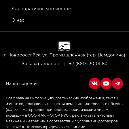
Джи Икс ПРЕМИУМ — GX PREMIUM, Джи Эти —
GT, Джи Эль — GL
Корпоративным клиентам
GS4 — Джи Эс 4 (GS4) в комплектациях Джи Би
О нас
Передний привод — GB 2WD, Джи Би Полный
привод — GB AWD, Джи Эль Полный привод —
GL AWD
M8 — Эм 8 (M8) в комплектациях Джи Эль — GL,
Джи Ти — GT, Джи Икс — GX,
г. Новороссийск, ул. Промышленная (тер. Цемдолина)
Джи Икс ПРЕМИУМ — GX PREMIUM, ЛАУНЖ —
Заказать звонок
|
+7 (8617) 30-01-60
LOUNGE
Empow — Эмпау (Empow) в комплектации
Джи Эс — GS, Джи Эль с элементы экстерьера
в спортивном стиле — GL
(S-Style)
Все права на информацию, графические изображения, тексты
и иные содержащиеся на настоящем сайте материалы и объекты
(далее — материалы), принадлежат юридическим лицам,
входящим в ООО «ГАК МОТОР РУС», рекламным агентствам,
а также иным третьим в соответствии с условиями договоров,
заключенных между юридическими лицами