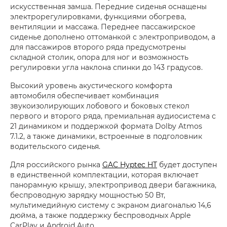
искусственная замша. Передние сиденья оснащены
электрорегулировками, функциями обогрева,
вентиляции и массажа. Переднее пассажирское
сиденье дополнено оттоманкой с электроприводом, а
для пассажиров второго ряда предусмотрены
складной столик, опора для ног и возможность
регулировки угла наклона спинки до 143 градусов.
Высокий уровень акустического комфорта
автомобиля обеспечивает комбинация
звукоизолирующих лобового и боковых стекол
первого и второго ряда, премиальная аудиосистема с
21 динамиком и поддержкой формата Dolby Atmos
7.1.2, а также динамики, встроенные в подголовник
водительского сиденья.
Для российского рынка
GAC Hyptec HT
будет доступен
в единственной комплектации, которая включает
панорамную крышу, электропривод двери багажника,
беспроводную зарядку мощностью 50 Вт,
мультимедийную систему с экраном диагональю 14,6
дюйма, а также поддержку беспроводных Apple
CarPlay и Android Auto.