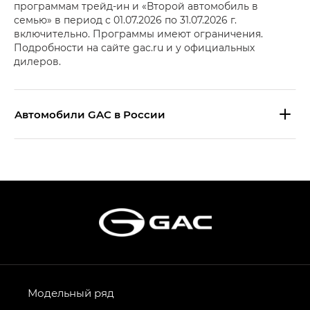
программам трейд-ин и «Второй автомобиль в
семью» в период с 01.07.2026 по 31.07.2026 г.
включительно. Программы имеют ограничения.
Подробности на сайте gac.ru и у официальных
дилеров.
Aвтомобили GAC в России
S9 — Эс 9 (S9) в комплектации
Эс Икс ПРЕМИУМ — SX PREMIUM
S7 — Эс 7 (S7) в комплектациях
Эс Икс ПРЕМИУМ — SX PREMIUM, Эс Тэ — ST
HYPTEC HT — Хайптек Эйч Ти (HYPTEC HT)
в комплектации Экс ПРЕМИУМ — EX PREMIUM
AION V — Айон Ви в комплектациях Экс — EX,
Модельный ряд
Экс ПРЕМИУМ — EX Premium