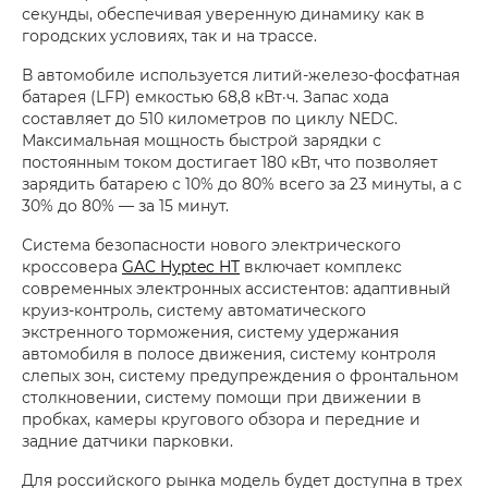
секунды, обеспечивая уверенную динамику как в
городских условиях, так и на трассе.
В автомобиле используется литий-железо-фосфатная
батарея (LFP) емкостью 68,8 кВт·ч. Запас хода
составляет до 510 километров по циклу NEDC.
Максимальная мощность быстрой зарядки с
постоянным током достигает 180 кВт, что позволяет
зарядить батарею с 10% до 80% всего за 23 минуты, а с
30% до 80% — за 15 минут.
Система безопасности нового электрического
кроссовера
GAC Hyptec HT
включает комплекс
современных электронных ассистентов: адаптивный
круиз-контроль, систему автоматического
экстренного торможения, систему удержания
автомобиля в полосе движения, систему контроля
слепых зон, систему предупреждения о фронтальном
столкновении, систему помощи при движении в
пробках, камеры кругового обзора и передние и
задние датчики парковки.
Для российского рынка модель будет доступна в трех