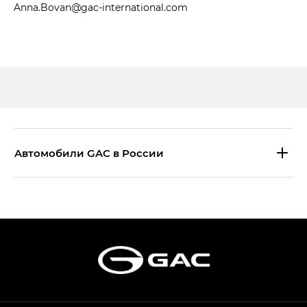
Anna.Bovan@gac-international.com
Aвтомобили GAC в России
S9 — Эс 9 (S9) в комплектации
Эс Икс ПРЕМИУМ — SX PREMIUM
S7 — Эс 7 (S7) в комплектациях
Эс Икс ПРЕМИУМ — SX PREMIUM, Эс Тэ — ST
HYPTEC HT — Хайптек Эйч Ти (HYPTEC HT)
в комплектации Экс ПРЕМИУМ — EX PREMIUM