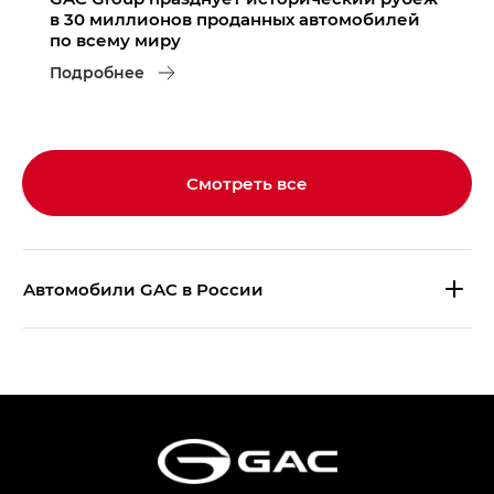
в 30 миллионов проданных автомобилей
по всему миру
Подробнее
Смотреть все
Aвтомобили GAC в России
S9 — Эс 9 (S9) в комплектации
Эс Икс ПРЕМИУМ — SX PREMIUM
S7 — Эс 7 (S7) в комплектациях
Эс Икс ПРЕМИУМ — SX PREMIUM, Эс Тэ — ST