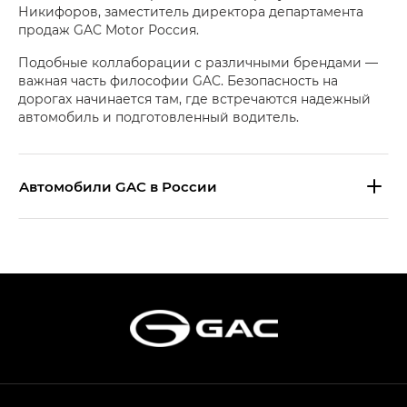
Никифоров, заместитель директора департамента
продаж GAC Motor Россия.
Подобные коллаборации с различными брендами —
важная часть философии GAC. Безопасность на
дорогах начинается там, где встречаются надежный
автомобиль и подготовленный водитель.
Aвтомобили GAC в России
S9 — Эс 9 (S9) в комплектации
Эс Икс ПРЕМИУМ — SX PREMIUM
S7 — Эс 7 (S7) в комплектациях
Эс Икс ПРЕМИУМ — SX PREMIUM, Эс Тэ — ST
HYPTEC HT — Хайптек Эйч Ти (HYPTEC HT)
в комплектации Экс ПРЕМИУМ — EX PREMIUM