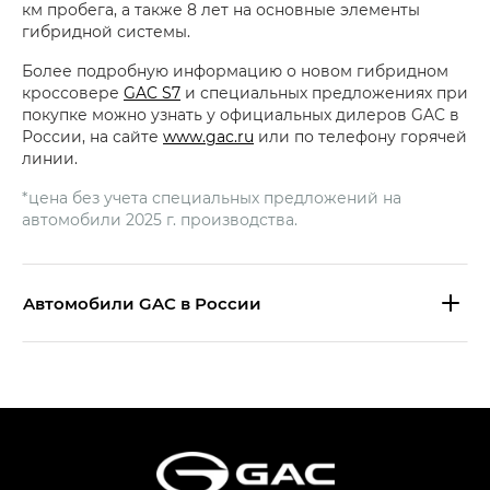
км пробега, а также 8 лет на основные элементы
гибридной системы.
Более подробную информацию о новом гибридном
кроссовере
GAC S7
и специальных предложениях при
покупке можно узнать у официальных дилеров GAC в
России, на сайте
www.gac.ru
или по телефону горячей
линии.
*цена без учета специальных предложений на
автомобили 2025 г. производства.
Aвтомобили GAC в России
S9 — Эс 9 (S9) в комплектации
Эс Икс ПРЕМИУМ — SX PREMIUM
S7 — Эс 7 (S7) в комплектациях
Эс Икс ПРЕМИУМ — SX PREMIUM, Эс Тэ — ST