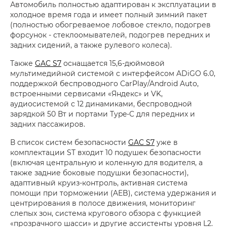
Автомобиль полностью адаптирован к эксплуатации в
холодное время года и имеет полный зимний пакет
(полностью обогреваемое лобовое стекло, подогрев
форсунок - стеклоомывателей, подогрев передних и
задних сидений, а также рулевого колеса).
Также
GAC S7
оснащается 15,6-дюймовой
мультимедийной системой с интерфейсом ADiGO 6.0,
поддержкой беспроводного CarPlay/Android Auto,
встроенными сервисами «Яндекс» и VK,
аудиосистемой с 12 динамиками, беспроводной
зарядкой 50 Вт и портами Type-C для передних и
задних пассажиров.
В список систем безопасности
GAC S7
уже в
комплектации ST входит 10 подушек безопасности
(включая центральную и коленную для водителя, а
также задние боковые подушки безопасности),
адаптивный круиз-контроль, активная система
помощи при торможении (AEB), система удержания и
центрирования в полосе движения, мониторинг
слепых зон, система кругового обзора с функцией
«прозрачного шасси» и другие ассистенты уровня L2.