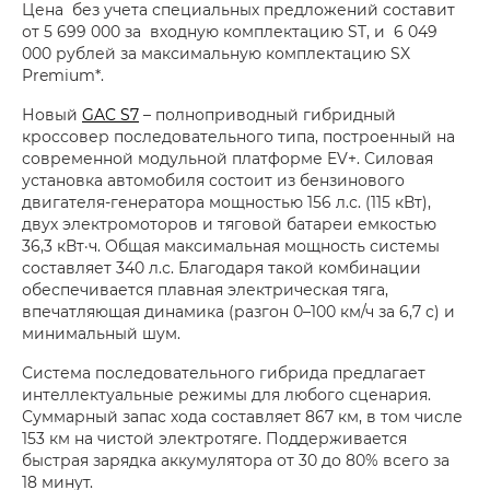
Цена без учета специальных предложений составит
от 5 699 000 за входную комплектацию ST, и 6 049
000 рублей за максимальную комплектацию SX
Premium*.
Новый
GAC S7
– полноприводный гибридный
кроссовер последовательного типа, построенный на
современной модульной платформе EV+. Силовая
установка автомобиля состоит из бензинового
двигателя-генератора мощностью 156 л.с. (115 кВт),
двух электромоторов и тяговой батареи емкостью
36,3 кВт·ч. Общая максимальная мощность системы
составляет 340 л.с. Благодаря такой комбинации
обеспечивается плавная электрическая тяга,
впечатляющая динамика (разгон 0–100 км/ч за 6,7 с) и
минимальный шум.
Система последовательного гибрида предлагает
интеллектуальные режимы для любого сценария.
Суммарный запас хода составляет 867 км, в том числе
153 км на чистой электротяге. Поддерживается
быстрая зарядка аккумулятора от 30 до 80% всего за
18 минут.