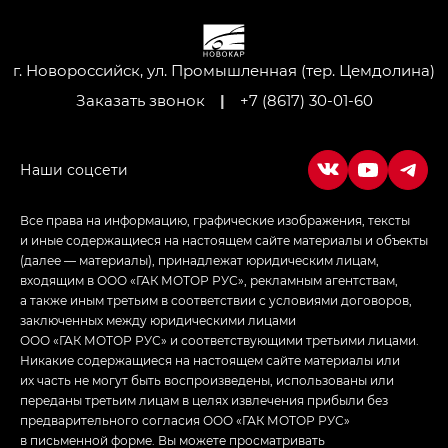
GL AWD
M8 — Эм 8 (M8) в комплектациях Джи Эль — GL,
Джи Ти — GT, Джи Икс — GX,
г. Новороссийск, ул. Промышленная (тер. Цемдолина)
Джи Икс ПРЕМИУМ — GX PREMIUM, ЛАУНЖ —
Заказать звонок
|
+7 (8617) 30-01-60
LOUNGE
Empow — Эмпау (Empow) в комплектации
Джи Эс — GS, Джи Эль с элементы экстерьера
в спортивном стиле — GL
(S-Style)
Все права на информацию, графические изображения, тексты
и иные содержащиеся на настоящем сайте материалы и объекты
(далее — материалы), принадлежат юридическим лицам,
входящим в ООО «ГАК МОТОР РУС», рекламным агентствам,
а также иным третьим в соответствии с условиями договоров,
заключенных между юридическими лицами
ООО «ГАК МОТОР РУС» и соответствующими третьими лицами.
Никакие содержащиеся на настоящем сайте материалы или
их часть не могут быть воспроизведены, использованы или
переданы третьим лицам в целях извлечения прибыли без
предварительного согласия ООО «ГАК МОТОР РУС»
в письменной форме. Вы можете просматривать