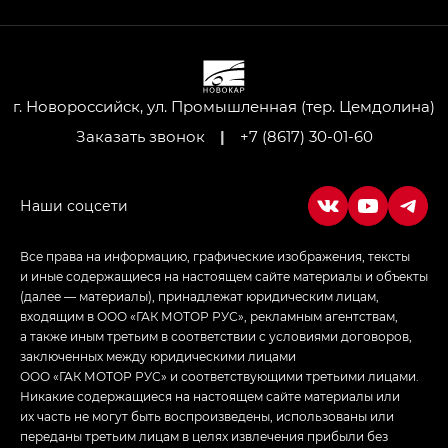
Передний привод — GB 2WD, Джи Би Полный
привод — GB AWD, Джи Эль Полный привод —
GL AWD
M8 — Эм 8 (M8) в комплектациях Джи Эль — GL,
Джи Ти — GT, Джи Икс — GX,
г. Новороссийск, ул. Промышленная (тер. Цемдолина)
Джи Икс ПРЕМИУМ — GX PREMIUM, ЛАУНЖ —
Заказать звонок
|
+7 (8617) 30-01-60
LOUNGE
Empow — Эмпау (Empow) в комплектации
Джи Эс — GS, Джи Эль с элементы экстерьера
в спортивном стиле — GL
(S-Style)
Все права на информацию, графические изображения, тексты
и иные содержащиеся на настоящем сайте материалы и объекты
(далее — материалы), принадлежат юридическим лицам,
входящим в ООО «ГАК МОТОР РУС», рекламным агентствам,
а также иным третьим в соответствии с условиями договоров,
заключенных между юридическими лицами
ООО «ГАК МОТОР РУС» и соответствующими третьими лицами.
Никакие содержащиеся на настоящем сайте материалы или
их часть не могут быть воспроизведены, использованы или
переданы третьим лицам в целях извлечения прибыли без