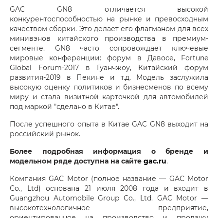
GAC GN8 отличается высокой
конкурентоспособностью на рынке и превосходным
качеством сборки. Это делает его флагманом для всех
минивэнов китайского производства в премиум-
сегменте. GN8 часто сопровождает ключевые
мировые конференции: форум в Давосе, Fortune
Global Forum-2017 в Гуанчжоу, Китайский форум
развития-2019 в Пекине и т.д. Модель заслужила
высокую оценку политиков и бизнесменов по всему
миру и стала визитной карточкой для автомобилей
под маркой "сделано в Китае".
После успешного опыта в Китае GAC GN8 выходит на
российский рынок.
Более подробная информация о бренде и
модельном ряде доступна на сайте
gac.ru
.
Компания GAC Motor (полное название — GAC Motor
Co., Ltd) основана 21 июля 2008 года и входит в
Guangzhou Automobile Group Co., Ltd. GAC Motor —
высокотехнологичное предприятие,
ориентированное на производство и продажу