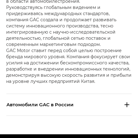
в области автомобилестроения.
Руководствуясь глобальным видением и
придерживаясь международных стандартов,
компания GAC создала и продолжает развивать
систему инновационного производства, тесно
интегрированную с научно-исследовательской
деятельностью, глобальной сетью поставок и
современным маркетинговым подходом.
GAC Motor ставит перед собой целью построение
бренда мирового уровня. Компания фокусирует свои
усилия на достижении бескомпромиссного качества,
разработке и внедрении инновационных технологий,
демонстрируя высокую скорость развития и прибыли
на уровне лучших предприятий Китая.
Aвтомобили GAC в России
S9 — Эс 9 (S9) в комплектации
Эс Икс ПРЕМИУМ — SX PREMIUM