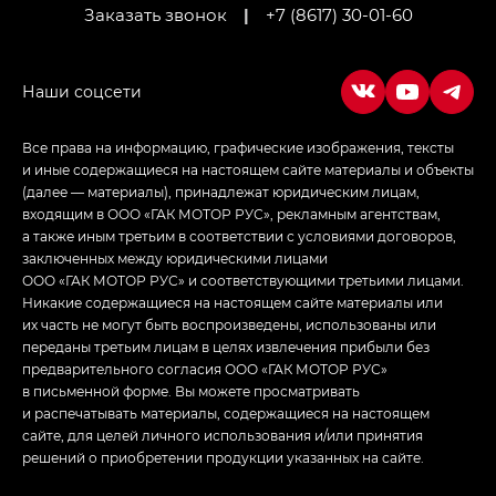
Заказать звонок
|
+7 (8617) 30-01-60
LOUNGE
Empow — Эмпау (Empow) в комплектации
Джи Эс — GS, Джи Эль с элементы экстерьера
в спортивном стиле — GL
(S-Style)
Все права на информацию, графические изображения, тексты
и иные содержащиеся на настоящем сайте материалы и объекты
(далее — материалы), принадлежат юридическим лицам,
входящим в ООО «ГАК МОТОР РУС», рекламным агентствам,
а также иным третьим в соответствии с условиями договоров,
заключенных между юридическими лицами
ООО «ГАК МОТОР РУС» и соответствующими третьими лицами.
Никакие содержащиеся на настоящем сайте материалы или
их часть не могут быть воспроизведены, использованы или
переданы третьим лицам в целях извлечения прибыли без
предварительного согласия ООО «ГАК МОТОР РУС»
в письменной форме. Вы можете просматривать
и распечатывать материалы, содержащиеся на настоящем
сайте, для целей личного использования и/или принятия
решений о приобретении продукции указанных на сайте.