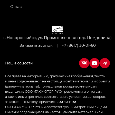
GS4 — Джи Эс 4 (GS4) в комплектациях Джи Би
О нас
Передний привод — GB 2WD, Джи Би Полный
привод — GB AWD, Джи Эль Полный привод —
GL AWD
M8 — Эм 8 (M8) в комплектациях Джи Эль — GL,
Джи Ти — GT, Джи Икс — GX,
г. Новороссийск, ул. Промышленная (тер. Цемдолина)
Джи Икс ПРЕМИУМ — GX PREMIUM, ЛАУНЖ —
Заказать звонок
|
+7 (8617) 30-01-60
LOUNGE
Empow — Эмпау (Empow) в комплектации
Джи Эс — GS, Джи Эль с элементы экстерьера
в спортивном стиле — GL
(S-Style)
Все права на информацию, графические изображения, тексты
и иные содержащиеся на настоящем сайте материалы и объекты
(далее — материалы), принадлежат юридическим лицам,
входящим в ООО «ГАК МОТОР РУС», рекламным агентствам,
а также иным третьим в соответствии с условиями договоров,
заключенных между юридическими лицами
ООО «ГАК МОТОР РУС» и соответствующими третьими лицами.
Никакие содержащиеся на настоящем сайте материалы или