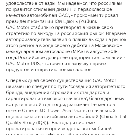
удовольствие от езды. Мы надеемся, что россиянам
понравится стильный дизайн и первоклассное
качество автомобилей GAC", - прокомментировал
президент компании Юй Цзюнь (Yu Jun).
GAC Motor стабильно претворяет в жизнь свою
стратегию по выходу на российский рынок. Впервые
автопроизводитель заявил о планах выхода на рынок
этого региона в ходе своего
дебюта на Московском
международном автосалоне (MIAS) в августе 2018
года
. Российское дочернее предприятие компании -
GAC Motor RUS, - готовится к запуску первых
продуктов и открытию новых салонов.
С первых дней своего существования GAC Motor
неизменно следует по пути "создания авторитетного
бренда, внедрения строжайших стандартов и
гарантирования высокого качества", благодаря чему
вот уже шестой год подряд занимает 1-е место в
отчете Отчёте J.D. Power Asia Pacific о начальной
оценке качества китайских автомобилей (China Initial
Quality Study (IQS)). Благодаря системе
проектирования и производства автомобилей
мирового класса, эффектный дизайн, комфорт и