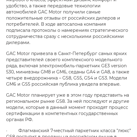
удобство, а также передовые технологии
автомобилей GAC Motor получили самые
положительные отзывы от российских дилеров и
потребителей. В ходе автосалона компания
подписала протоколы о намерениях стратегического
сотрудничества сразу с несколькими российскими
дилерами.
GAC Motor привезла в Санкт-Петербург самых ярких
представителей своего комплексного модельного
ряда, включая электромобиль-паркетник GE3 version
530, минивэны GM8 и GM6, седаны GA4 и GA8, а также
четыре внедорожника – GS8, GS5, GS4 и GS3. Модели
GM6 и GS5 российская публика увидела впервые.
GAC Motor планирует уже в этом году представить на
региональном рынке GS8. За ней последуют и другие
модели, которые в данный момент проходят процесс
сертификации в компетентных государственных
органах РФ.
· Флагманский 7-местный паркетник класса "люкс"
GS8 поступит в продажу на российском рынке в