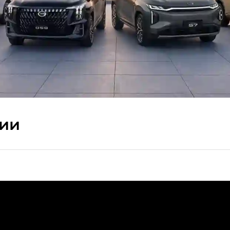
сии
ПРЕМИУМ — SX PREMIUM
РЕМИУМ — SX PREMIUM, Эс Тэ — ST
T) в комплектации Экс ПРЕМИУМ — EX PREMIUM