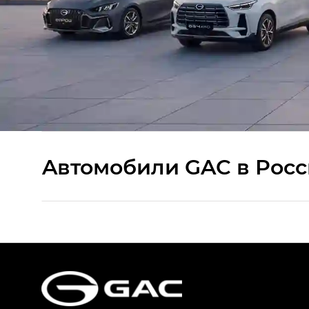
Aвтомобили GAC в Рос
S9 — Эс 9 (S9) в комплектации Эс Икс 
S7 — Эс 7 (S7) в комплектациях Эс Икс П
HYPTEC HT — Хайптек Эйч Ти (HYPTEC H