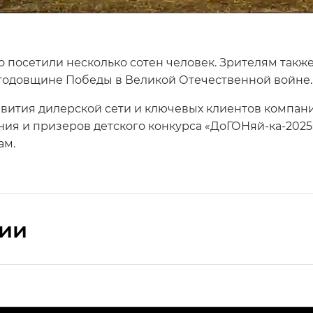
о посетили несколько сотен человек. Зрителям такж
 годовщине Победы в Великой Отечественной войне
звития дилерской сети и ключевых клиентов компан
ия и призеров детского конкурса «ДоГОНяй-ка-2025»
ам.
сии
ПРЕМИУМ — SX PREMIUM