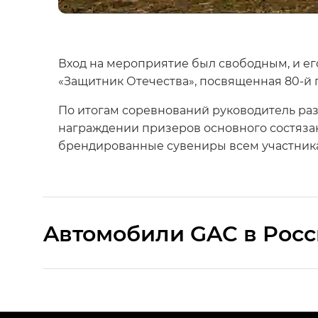
Вход на мероприятие был свободным, и ег
«Защитник Отечества», посвященная 80-й
По итогам соревнований руководитель ра
награждении призеров основного состязан
брендированные сувениры всем участник
Aвтомобили GAC в Рос
S9 — Эс 9 (S9) в комплектации Эс Икс 