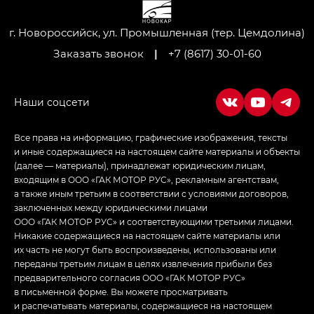
M8 — Эм 8 (M8) в комплектациях Джи Эль — GL,
Джи Ти — GT, Джи Икс — GX,
г. Новороссийск, ул. Промышленная (тер. Цемдолина)
Джи Икс ПРЕМИУМ — GX PREMIUM, ЛАУНЖ —
Заказать звонок
|
+7 (8617) 30-01-60
LOUNGE
Empow — Эмпау (Empow) в комплектации
Джи Эс — GS, Джи Эль с элементы экстерьера
в спортивном стиле — GL
(S-Style)
Все права на информацию, графические изображения, тексты
и иные содержащиеся на настоящем сайте материалы и объекты
(далее — материалы), принадлежат юридическим лицам,
входящим в ООО «ГАК МОТОР РУС», рекламным агентствам,
а также иным третьим в соответствии с условиями договоров,
заключенных между юридическими лицами
ООО «ГАК МОТОР РУС» и соответствующими третьими лицами.
Никакие содержащиеся на настоящем сайте материалы или
их часть не могут быть воспроизведены, использованы или
переданы третьим лицам в целях извлечения прибыли без
предварительного согласия ООО «ГАК МОТОР РУС»
в письменной форме. Вы можете просматривать
и распечатывать материалы, содержащиеся на настоящем