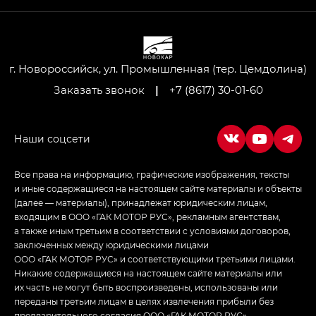
привод — GB AWD, Джи Эль Полный привод —
GL AWD
M8 — Эм 8 (M8) в комплектациях Джи Эль — GL,
Джи Ти — GT, Джи Икс — GX,
г. Новороссийск, ул. Промышленная (тер. Цемдолина)
Джи Икс ПРЕМИУМ — GX PREMIUM, ЛАУНЖ —
Заказать звонок
|
+7 (8617) 30-01-60
LOUNGE
Empow — Эмпау (Empow) в комплектации
Джи Эс — GS, Джи Эль с элементы экстерьера
в спортивном стиле — GL
(S-Style)
Все права на информацию, графические изображения, тексты
и иные содержащиеся на настоящем сайте материалы и объекты
(далее — материалы), принадлежат юридическим лицам,
входящим в ООО «ГАК МОТОР РУС», рекламным агентствам,
а также иным третьим в соответствии с условиями договоров,
заключенных между юридическими лицами
ООО «ГАК МОТОР РУС» и соответствующими третьими лицами.
Никакие содержащиеся на настоящем сайте материалы или
их часть не могут быть воспроизведены, использованы или
переданы третьим лицам в целях извлечения прибыли без
предварительного согласия ООО «ГАК МОТОР РУС»