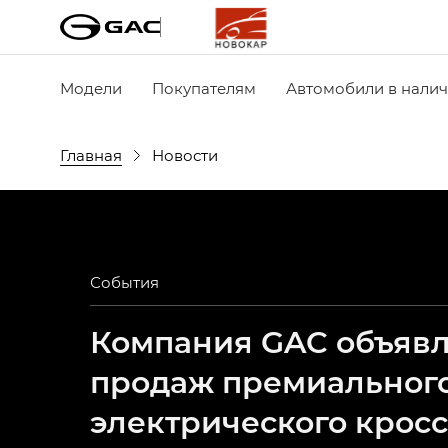
Модели
Покупателям
Автомобили в нали
Главная
Новости
События
Компания GAC объявля
продаж премиальног
электрического крос