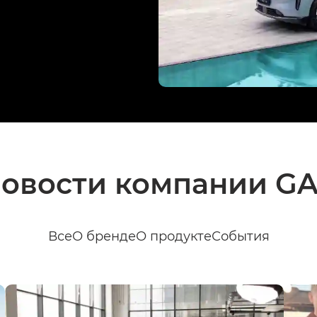
овости компании G
Все
О бренде
О продукте
События