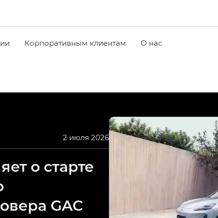
чии
Корпоративным клиентам
О нас
2 июля 2026
ет о старте
о
совера GAC