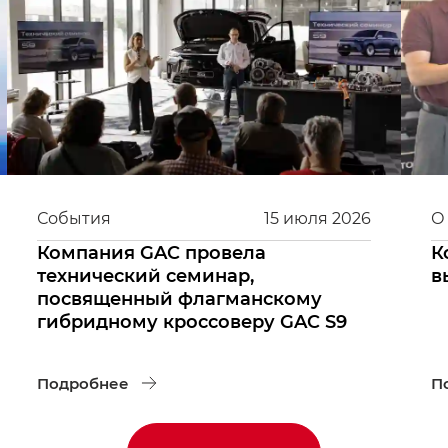
События
15
июля
2026
О
Компания GAC провела
К
технический семинар,
в
посвященный флагманскому
гибридному кроссоверу GAC S9
Подробнее
П