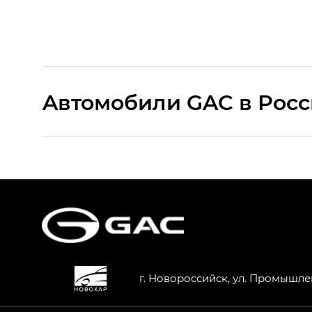
Aвтомобили GAC в Рос
S9 — Эс 9 (S9) в комплектации Эс Икс 
S7 — Эс 7 (S7) в комплектациях Эс Икс П
HYPTEC HT — Хайптек Эйч Ти (HYPTEC H
AION V — Айон Ви в комплектациях Экс 
г. Новороссийск, ул. Промышле
GS8 — Джи Эс 8 (GS8) в комплектациях 
GL