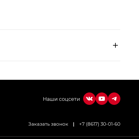
Заказать звонок
|
+7 (8617) 30-01-60
МИУМ — GX PREMIUM, Джи Эти — GT, Джи Эль —