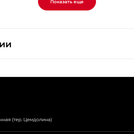
Показать еще
сии
ПРЕМИУМ — SX PREMIUM
РЕМИУМ — SX PREMIUM, Эс Тэ — ST
T) в комплектации Экс ПРЕМИУМ — EX PREMIUM
— EX, Экс ПРЕМИУМ — EX Premium
нная (тер. Цемдолина)
Джи Эс 8 ТРЭВЕЛЛЕР — GS8 TRAVELLER, Джи Икс ПРЕ