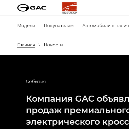
Модели
Покупателям
Автомобили в нали
Главная
Новости
События
Компания GAC объявля
продаж премиальног
электрического крос