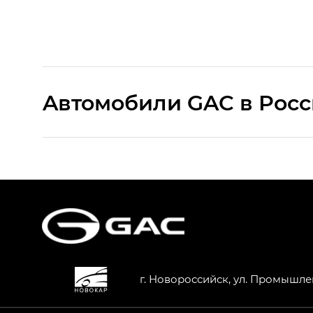
Aвтомобили GAC в Рос
S9 — Эс 9 (S9) в комплектации Эс Икс 
S7 — Эс 7 (S7) в комплектациях Эс Икс П
HYPTEC HT — Хайптек Эйч Ти (HYPTEC H
AION V — Айон Ви в комплектациях Экс 
г. Новороссийск, ул. Промышле
GS8 — Джи Эс 8 (GS8) в комплектациях 
GL