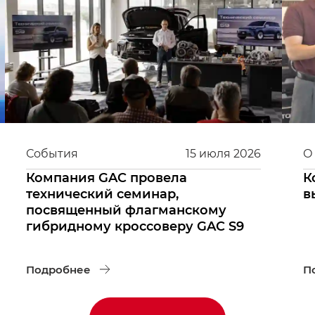
События
15
июля
2026
О
Компания GAC провела
К
технический семинар,
в
посвященный флагманскому
гибридному кроссоверу GAC S9
Подробнее
П