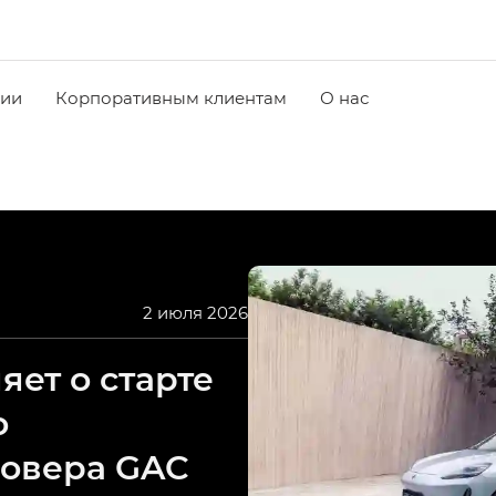
чии
Корпоративным клиентам
О нас
2 июля 2026
ет о старте
о
совера GAC