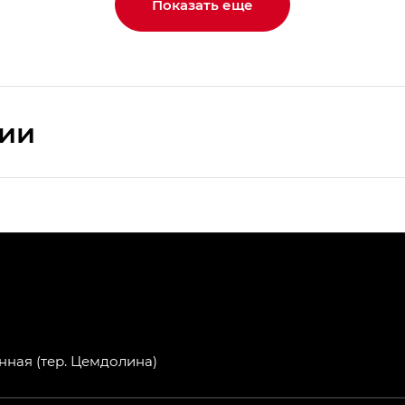
Показать еще
сии
ПРЕМИУМ — SX PREMIUM
РЕМИУМ — SX PREMIUM, Эс Тэ — ST
T) в комплектации Экс ПРЕМИУМ — EX PREMIUM
— EX, Экс ПРЕМИУМ — EX Premium
нная (тер. Цемдолина)
Джи Эс 8 ТРЭВЕЛЛЕР — GS8 TRAVELLER, Джи Икс ПРЕ