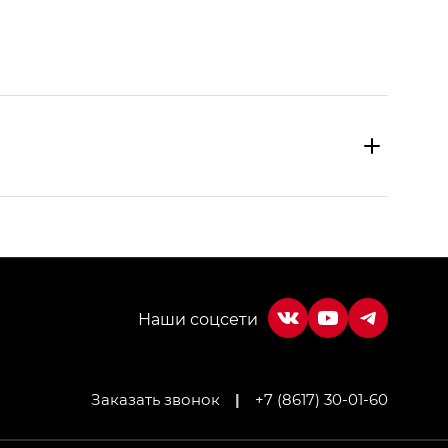
Заказать звонок
|
+7 (8617) 30-01-60
МИУМ — GX PREMIUM, Джи Эти — GT, Джи Эль —