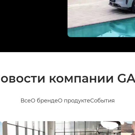
овости компании G
Все
О бренде
О продукте
События