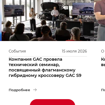
События
15
июля
2026
О
Компания GAC провела
К
технический семинар,
в
посвященный флагманскому
гибридному кроссоверу GAC S9
Подробнее
П