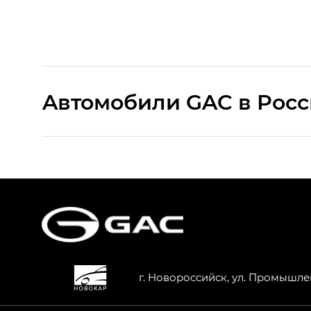
Aвтомобили GAC в Рос
S9 — Эс 9 (S9) в комплектации Эс Икс 
S7 — Эс 7 (S7) в комплектациях Эс Икс П
HYPTEC HT — Хайптек Эйч Ти (HYPTEC H
AION V — Айон Ви в комплектациях Экс 
г. Новороссийск, ул. Промышле
GS8 — Джи Эс 8 (GS8) в комплектациях 
GL