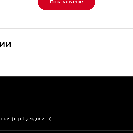
Показать еще
сии
ПРЕМИУМ — SX PREMIUM
РЕМИУМ — SX PREMIUM, Эс Тэ — ST
T) в комплектации Экс ПРЕМИУМ — EX PREMIUM
— EX, Экс ПРЕМИУМ — EX Premium
нная (тер. Цемдолина)
Джи Эс 8 ТРЭВЕЛЛЕР — GS8 TRAVELLER, Джи Икс ПРЕ