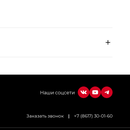
Заказать звонок
|
+7 (8617) 30-01-60
МИУМ — GX PREMIUM, Джи Эти — GT, Джи Эль —