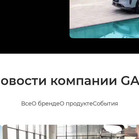
овости компании G
Все
О бренде
О продукте
События