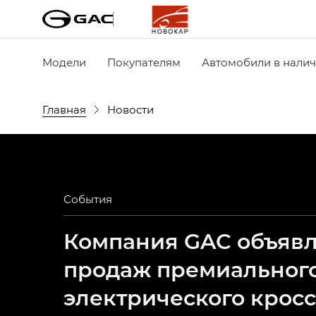
Модели
Покупателям
Автомобили в нали
Главная
Новости
События
Компания GAC объявля
продаж премиальног
электрического крос