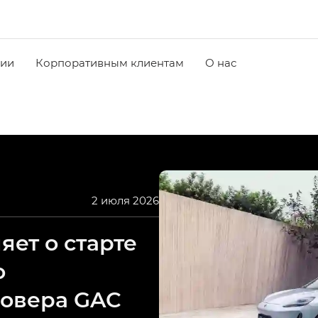
чии
Корпоративным клиентам
О нас
2 июля 2026
ет о старте
о
совера GAC