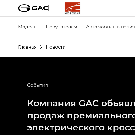
Модели
Покупателям
Автомобили в нали
Главная
Новости
События
Компания GAC объявля
продаж премиальног
электрического крос