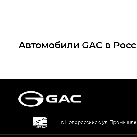
Aвтомобили GAC в Рос
S9 — Эс 9 (S9) в комплектации Эс Икс 
S7 — Эс 7 (S7) в комплектациях Эс Икс П
HYPTEC HT — Хайптек Эйч Ти (HYPTEC H
AION V — Айон Ви в комплектациях Экс 
г. Новороссийск, ул. Промышле
GS8 — Джи Эс 8 (GS8) в комплектациях 
GL