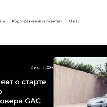
чии
Корпоративным клиентам
О нас
2 июля 2026
ет о старте
о
совера GAC