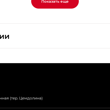
Показать еще
сии
ПРЕМИУМ — SX PREMIUM
РЕМИУМ — SX PREMIUM, Эс Тэ — ST
T) в комплектации Экс ПРЕМИУМ — EX PREMIUM
— EX, Экс ПРЕМИУМ — EX Premium
нная (тер. Цемдолина)
Джи Эс 8 ТРЭВЕЛЛЕР — GS8 TRAVELLER, Джи Икс ПРЕ