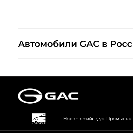
Aвтомобили GAC в Рос
S9 — Эс 9 (S9) в комплектации Эс Икс 
S7 — Эс 7 (S7) в комплектациях Эс Икс П
HYPTEC HT — Хайптек Эйч Ти (HYPTEC H
AION V — Айон Ви в комплектациях Экс 
г. Новороссийск, ул. Промышле
GS8 — Джи Эс 8 (GS8) в комплектациях 
GL