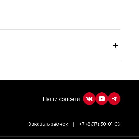
Заказать звонок
|
+7 (8617) 30-01-60
МИУМ — GX PREMIUM, Джи Эти — GT, Джи Эль —