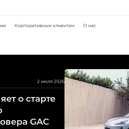
чии
Корпоративным клиентам
О нас
2 июля 2026
ет о старте
о
совера GAC