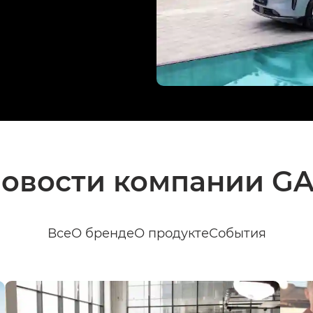
овости компании G
Все
О бренде
О продукте
События