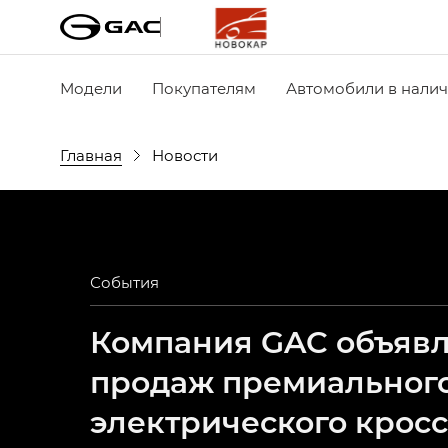
Модели
Покупателям
Автомобили в нали
Главная
Новости
События
Компания GAC объявля
продаж премиальног
электрического крос