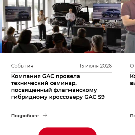
События
15
июля
2026
О
Компания GAC провела
К
технический семинар,
в
посвященный флагманскому
гибридному кроссоверу GAC S9
Подробнее
П